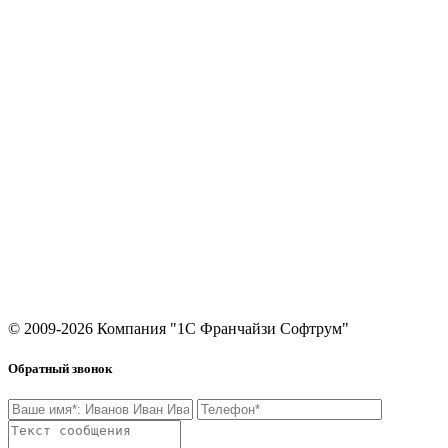
Сопровождение 1С
Сервисы 1С
1С:Фреш
Согласие на обработку персональных данных
Контакты
8 (495) 649-64-19
8 800 600-89-22
Звонок по России бесплатный
info@softrum.ru
Москва, Черноморский б-р, 17, корп. 1
© 2009-2026 Компания "1С Франчайзи Софтрум"
Обратный звонок