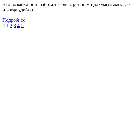
Это возможность работать с электронными документами, где
и когда удобно.
Подробнее
<
1
2
3
4
>
Компания
О компании
Клиенты
Отзывы
Контакты
Решения 1С
Аренда 1С
Программы 1С
1С:Отчетность
Сервер для 1С
Сервисы