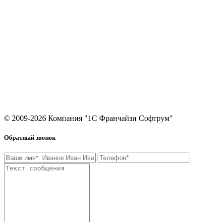
Согласие на обработку персональных данных
Контакты
8 (495) 649-64-19
8 800 600-89-22
Звонок по России бесплатный
info@softrum.ru
Москва, Черноморский б-р, 17, корп. 1
© 2009-2026 Компания "1С Франчайзи Софтрум"
Обратный звонок